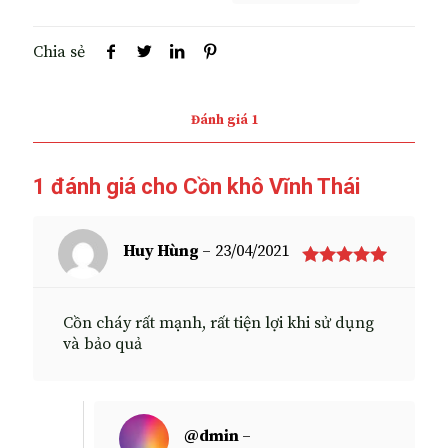
Chia sẻ
Đánh giá
1
1 đánh giá cho
Cồn khô Vĩnh Thái
Huy Hùng
–
23/04/2021
Được xếp
hạng
5
5
sao
Cồn cháy rất mạnh, rất tiện lợi khi sử dụng
và bảo quả
@dmin
–