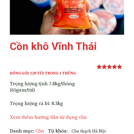
Cồn khô Vĩnh Thái
ĐÓNG GÓI 120 TÚI TRONG 1 THÙNG
5.00
1
trên 5
dựa trên
đánh
Trọng lượng tịnh 7.8kg/thùng
giá
(65gam/túi)
Trọng lượng cả bì: 8.3kg
Xem thêm hướng dẫn sử dụng cồn
Danh mục:
Cồn
Từ khóa:
Cồn thạch Hà Nội