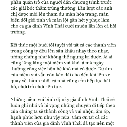
phần quản trò của người dẫn chương trình trước
các giải bốc thăm trúng thưởng. Lần lượt các anh
chị được mời lên tham dự màn hóa trang, màn
biến đổi giới tính và màn lột gần hết y phục làm
cho cả gia đình Vĩnh Thái cười muốn lăn lộn cả hội
trường.
Kết thúc một buổi tối tuyệt vời tất cả các thành viên
trong công ty đều lên sân khấu nhảy theo nhạc,
tưởng chừng như không thể ngưng lại được. Ai ai
cũng lâng lâng một niềm vui khó tả mà ngày
thường công việc bộn bề khó mà có được. Dư âm
của niềm vui vẫn còn kéo dài cho đến khi lên xe
quay về thành phố, cả nhà cũng còn tiếp tục hát
hò, chơi trò chơi liên tục.
Những niềm vui bình dị này gia đình Vĩnh Thái sẽ
luôn ghi nhớ và hi vọng những chuyến đi tiếp theo
của chúng ta sẽ thành công và vui nhộn, ấm áp,
hạnh phúc hơn như vậy nữa. Cảm ơn tất cả các
thành viên của gia đình Vĩnh Thái đã tạo nên một