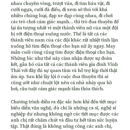
nhau chuyền vòng, trượt ván, đi tìm báu vật, đi
cưỡi ngựa, cưỡi đà điểu, đi xem sở thú với khá
nhiều chủng loại, đạp xe đạp cùng nhau, đi chơi
các trò chơi cảm giác mạnh… thì trò đua thuyền để
lại ấn tượng nhất vì một thành viên nữ của một đội
bị rớt điện thoại xuống nước. Thế là tất cả các
thành viên nam của các đội khác rất nhiệt tình lặn
xuống hồ tìm điện thoại cho bạn nữ ấy ngay. May
mắn cuối cùng cũng tìm được điện thoại cho bạn.
Những lúc như thế này cảm nhận được sự đoàn
kết, gắn bó của tất cả các thành viên gia đình Vĩnh
Thái với đầy đủ sự quan tâm và hỗ trợ kịp thời thật
ấm áp. Sau khi lầy lội ở cuộc đua thuyền thì ai
cũng ướt như chuột lột nên cả nhà nhảy qua hồ
bơi, cầu tuột cảm giác mạnh tắm thỏa thích.
Chương trình diễn ra đặc sắc hơn khi đến tiết mục
biểu diễn văn nghệ, dù chỉ là những ca sĩ, nghệ sĩ
nghiệp dư nhưng không ngờ các tiết mục được các
anh chị rất chăm chút và đầu tư hết tâm sức luyện
tập. Thật đúng là không uổng công các anh chị,