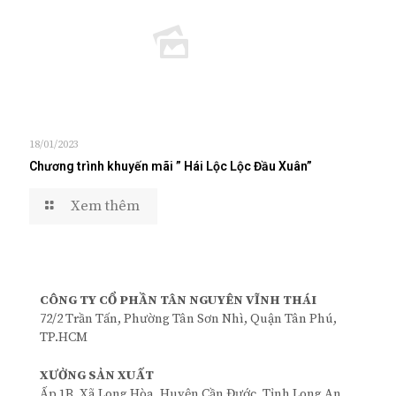
18/01/2023
Chương trình khuyến mãi ” Hái Lộc Lộc Đầu Xuân”
Xem thêm
CÔNG TY CỔ PHẦN TÂN NGUYÊN VĨNH THÁI
72/2 Trần Tấn, Phường Tân Sơn Nhì, Quận Tân Phú,
TP.HCM
XƯỞNG SẢN XUẤT
Ấp 1B, Xã Long Hòa, Huyện Cần Đước, Tỉnh Long An