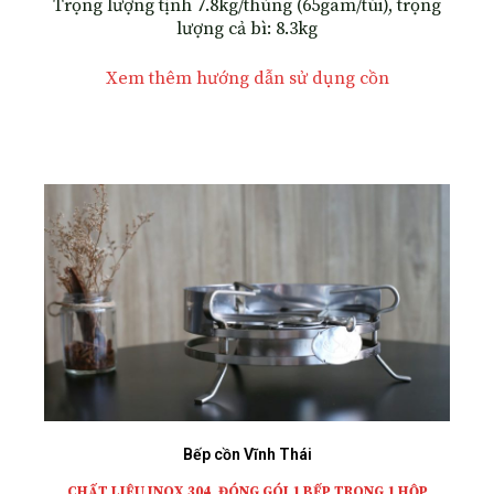
Trọng lượng tịnh 7.8kg/thùng (65gam/túi), trọng
lượng cả bì: 8.3kg
Xem thêm hướng dẫn sử dụng cồn
Bếp cồn Vĩnh Thái
CHẤT LIỆU INOX 304, ĐÓNG GÓI 1 BẾP TRONG 1 HỘP