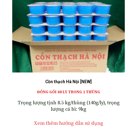
Cồn thạch Hà Nội [NEW]
ĐÓNG GÓI 60 LY TRONG 1 THÙNG
Trọng lượng tịnh 8.5 kg/thùng (140g/ly), trọng
lượng cả bì: 9kg
Xem thêm hướng dẫn sử dụng